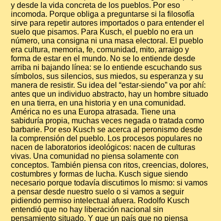
y desde la vida concreta de los pueblos. Por eso
incomoda. Porque obliga a preguntarse si la filosofía
sirve para repetir autores importados o para entender el
suelo que pisamos. Para Kusch, el pueblo no era un
número, una consigna ni una masa electoral. El pueblo
era cultura, memoria, fe, comunidad, mito, arraigo y
forma de estar en el mundo. No se lo entiende desde
arriba ni bajando línea: se lo entiende escuchando sus
símbolos, sus silencios, sus miedos, su esperanza y su
manera de resistir. Su idea del “estar-siendo” va por ahí:
antes que un individuo abstracto, hay un hombre situado
en una tierra, en una historia y en una comunidad.
América no es una Europa atrasada. Tiene una
sabiduría propia, muchas veces negada o tratada como
barbarie. Por eso Kusch se acerca al peronismo desde
la comprensión del pueblo. Los procesos populares no
nacen de laboratorios ideológicos: nacen de culturas
vivas. Una comunidad no piensa solamente con
conceptos. También piensa con ritos, creencias, dolores,
costumbres y formas de lucha. Kusch sigue siendo
necesario porque todavía discutimos lo mismo: si vamos
a pensar desde nuestro suelo o si vamos a seguir
pidiendo permiso intelectual afuera. Rodolfo Kusch
entendió que no hay liberación nacional sin
pensamiento situado. Y que un país que no piensa